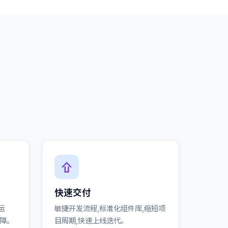
快速交付
运
敏捷开发流程,标准化组件库,缩短项
保障。
目周期,快速上线迭代。